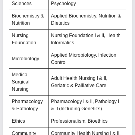
Sciences
Psychology
Biochemistry &
Applied Biochemistry, Nutrition &
Nutrition
Dietetics
Nursing
Nursing Foundation I & II, Health
Foundation
Informatics
Applied Microbiology, Infection
Microbiology
Control
Medical-
Adult Health Nursing I & II,
Surgical
Geriatric & Palliative Care
Nursing
Pharmacology
Pharmacology I & II, Pathology I
& Pathology
& II (including Genetics)
Ethics
Professionalism, Bioethics
Community
Community Health Nursing I & II,