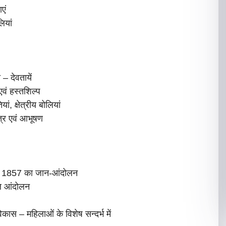
एं
ियां
– देवतायें
एवं हस्तशिल्प
ं, क्षेत्रीय बोलियां
ंत्र एवं आभूषण
यां, 1857 का जान-आंदोलन
ल आंदोलन
स – महिलाओं के विशेष सन्दर्भ में