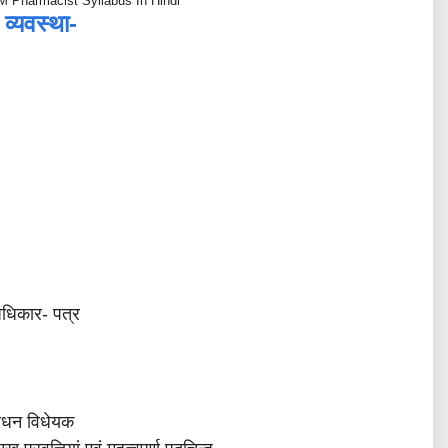
 Pharmacist Syllabus In Hindi
व्यवस्था-
धिकार- पत्र
शोधन विधेयक