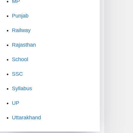
MP
Punjab
Railway
Rajasthan
School
SSC
Syllabus
UP
Uttarakhand