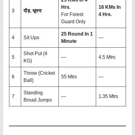
Hrs.
16 KMs In
3
दौड़, घूमना
For Forest
4 Hrs.
Guard Only
25 Round In 1
4
Sit Ups
—
Minute
Shot Put (4
5
—
4.5 Mtrs
KG)
Throw (Cricket
6
55 Mtrs
—
Ball)
Standing
7
—
1.35 Mtrs
Broad Jumps