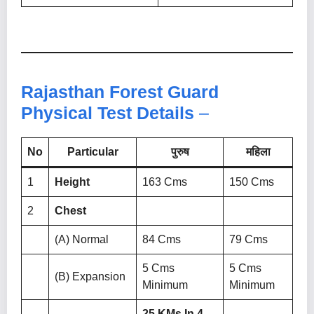
Rajasthan Forest Guard
Physical Test Details
–
No
Particular
पुरुष
महिला
1
Height
163 Cms
150 Cms
2
Chest
(a) Normal
84 Cms
79 Cms
5 Cms
5 Cms
(b) Expansion
Minimum
Minimum
25 KMs In 4