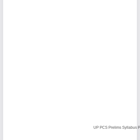
UP PCS Prelims Syllabus P