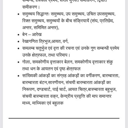
सम्बन्ध, शेषफल प्रमेय, सरल युगपत समीकरण, द्विघात
समीकरण।
समुच्चय सिद्धान्तः समुच्चय, उप समुच्चय, उचित उपसमुच्चय,
रिक्त समुच्चय, समुच्चयों के बीच संक्रियायें (संघ, प्रतिछेद,
अन्तर, समिमित अन्तर),
बेन – आरेख
रेखागणित त्रिभुज,आयत, वर्ग,
समलम्ब चतुर्भुज एवं वृत्त की रचना एवं उनके गुण सम्बन्धी प्रमेय
उनके क्षेत्रफल, तथा परिमाप।
गोला, समकोणीय वृत्ताकार बेलन, समकोणीय वृत्ताकार शंकु
तथा धन के आयतन एवं पृष्ठ क्षेत्रफल
सांख्यिकी आंकड़ों का संग्रह आंकड़ों का वर्गीकरण, बारम्बारता,
बारम्बारता बंटन,सारणीयन, संचयी बारम्बारता आंकड़ों का
निरूपण, दण्डचार्ट, पाई चार्ट, आयत चित्र,बारम्बारता बहुभुज,
संचयी बारम्बारता वक्र, केन्द्रीय प्रवृत्ति की माप समान्तर
माध्य, माध्यिका एवं बहुलक