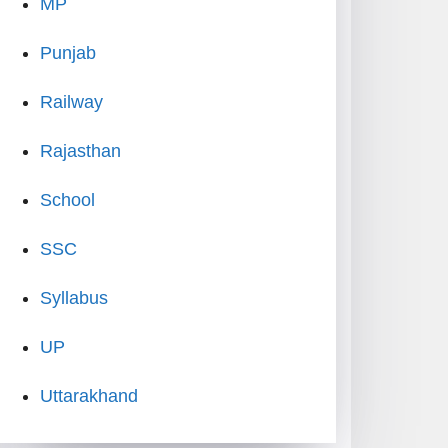
MP
Punjab
Railway
Rajasthan
School
SSC
Syllabus
UP
Uttarakhand