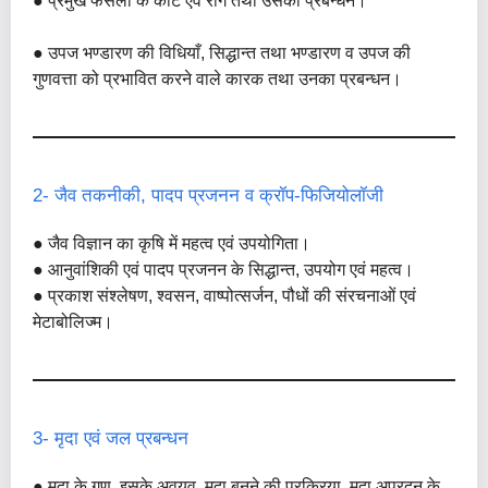
● प्रमुख फसलों के कीट एवं रोग तथा उसका प्रबन्धन।
● उपज भण्डारण की विधियाँ, सिद्धान्त तथा भण्डारण व उपज की
गुणवत्ता को प्रभावित करने वाले कारक तथा उनका प्रबन्धन।
2- जैव तकनीकी, पादप प्रजनन व क्रॉप-फिजियोलॉजी
● जैव विज्ञान का कृषि में महत्व एवं उपयोगिता।
● आनुवांशिकी एवं पादप प्रजनन के सिद्धान्त, उपयोग एवं महत्व।
● प्रकाश संश्लेषण, श्वसन, वाष्पोत्सर्जन, पौधों की संरचनाओं एवं
मेटाबोलिज्म।
3- मृदा एवं जल प्रबन्धन
● मृदा के गुण, इसके अवयव, मृदा बनने की प्रक्रिया, मृदा अपरदन के