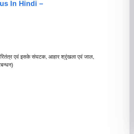
s In Hindi –
परितंत्र एवं इसके संघटक, आहार श्रृंखला एवं जाल,
बन्धन)