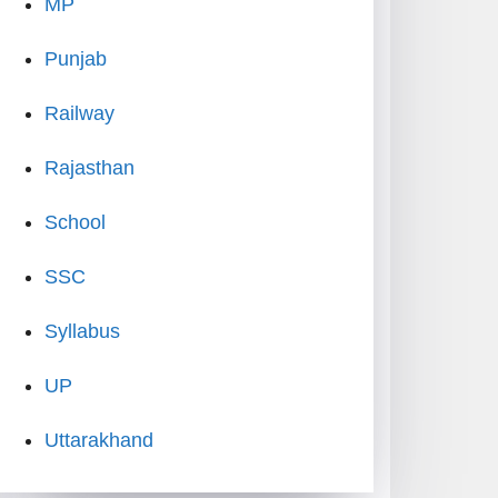
MP
Punjab
Railway
Rajasthan
School
SSC
Syllabus
UP
Uttarakhand