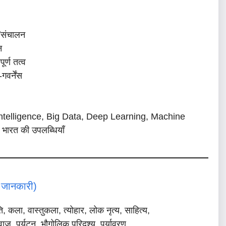
ग/संचालन
न
्ण तत्व
वर्नेंस
l Intelligence, Big Data, Deep Learning, Machine
भारत की उपलब्धियाँ
य जानकारी)
ति, कला, वास्तुकला, त्योहार, लोक नृत्य, साहित्य,
वाज, पर्यटन, भौगोलिक परिदृश्य, पर्यावरण,