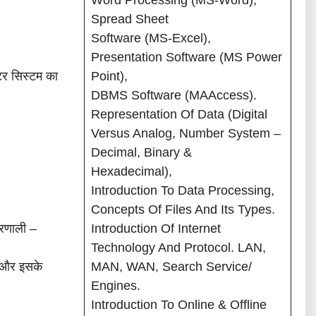
Spread Sheet
Software (MS-Excel),
िवाइस,
Presentation Software (MS Power
सिस्टम का
Point),
DBMS Software (MAAccess).
Representation Of Data (Digital
Versus Analog, Number System –
Decimal, Binary &
Hexadecimal),
Introduction To Data Processing,
िधित्व
Concepts Of Files And Its Types.
णाली –
Introduction Of Internet
Technology And Protocol. LAN,
ा और इसके
MAN, WAN, Search Service/
Engines.
ॉल का परिचय।
Introduction To Online & Offline