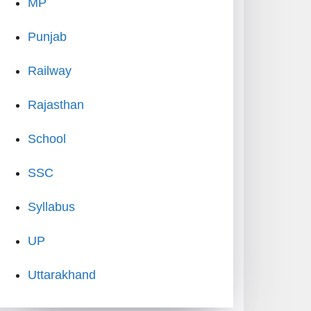
MP
Punjab
Railway
Rajasthan
School
SSC
Syllabus
UP
Uttarakhand