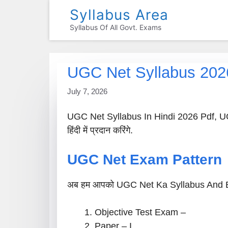
Skip
Syllabus Area
To
Syllabus Of All Govt. Exams
Content
UGC Net Syllabus 2026:
July 7, 2026
UGC Net Syllabus In Hindi 2026 Pdf, UGC
हिंदी में प्रदान करिंगे.
UGC Net Exam Pattern
अब हम आपको UGC Net Ka Syllabus And Exam 
Objective Test Exam –
Paper – I