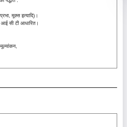
की पद्धति :
्रभा, मूक्स इत्यादि)।
र आई सी टी आधारित।
मूल्यांकन,