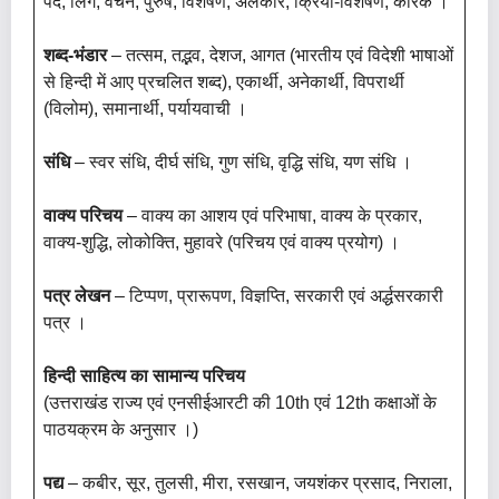
पद, लिंग, वचन, पुरुष, विशेषण, अलंकार, क्रिया-विशेषण, कारक ।
शब्द-भंडार
– तत्सम, तद्भव, देशज, आगत (भारतीय एवं विदेशी भाषाओं
से हिन्दी में आए प्रचलित शब्द), एकार्थी, अनेकार्थी, विपरार्थी
(विलोम), समानार्थी, पर्यायवाची ।
संधि
– स्वर संधि, दीर्घ संधि, गुण संधि, वृद्धि संधि, यण संधि ।
वाक्य परिचय
– वाक्य का आशय एवं परिभाषा, वाक्य के प्रकार,
वाक्य-शुद्धि, लोकोक्ति, मुहावरे (परिचय एवं वाक्य प्रयोग) ।
पत्र लेखन
– टिप्पण, प्रारूपण, विज्ञप्ति, सरकारी एवं अर्द्धसरकारी
पत्र ।
हिन्दी साहित्य का सामान्य परिचय
(उत्तराखंड राज्य एवं एनसीईआरटी की 10th एवं 12th कक्षाओं के
पाठयक्रम के अनुसार ।)
पद्य
– कबीर, सूर, तुलसी, मीरा, रसखान, जयशंकर प्रसाद, निराला,