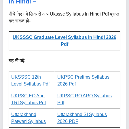
In Hindi –
नीचे दिए गये लिंक से आप Uksssc Syllabus In Hindi Pdf प्राप्त
कर सकते हो-
UKSSSC Graduate Level Syllabus In Hindi 2026
Pdf
यह भी पढ़े –
UKSSSC 12th
UKPSC Prelims Syllabus
Level Syllabus Pdf
2026 Pdf
UKPSC EO And
UKPSC RO ARO Syllabus
TRI Syllabus Pdf
Pdf
Uttarakhand
Uttarakhand SI Syllabus
Patwari Syllabus
2026 PDF