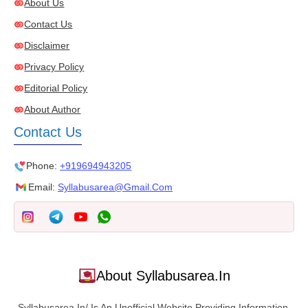
About Us
Contact Us
Disclaimer
Privacy Policy
Editorial Policy
About Author
Contact Us
Phone:
+919694943205
Email:
Syllabusarea@gmail.com
About Syllabusarea.in
Syllabusarea.in/ Is An Unofficial Website Providing Information,